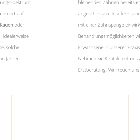
stungsspektrum
bleibenden Zähnen bereits er
entriert auf
abgeschlossen. Insofern kann
 Kauen
oder
mit einer Zahnspange einwirk
 Idealerweise
Behandlungsmöglichkeiten w
te, solche
Erwachsene in unserer Praxis 
hn Jahren.
Nehmen Sie Kontakt mit uns a
Erstberatung. Wir freuen uns 
Kiefer- und Gebissfehlstellungen