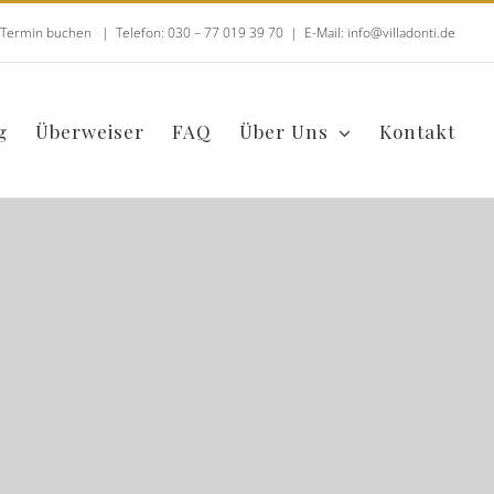
t Termin buchen
|
Telefon: 030 – 77 019 39 70
|
E-Mail: info@villadonti.de
g
Überweiser
FAQ
Über Uns
Kontakt