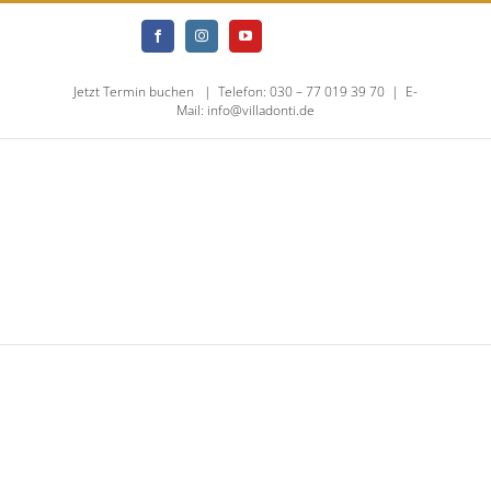
Skip
Jameda
Doclib
Facebook
Instagram
YouTube
to
Jetzt Termin buchen
|
Telefon: 030 – 77 019 39 70
|
E-
content
Mail: info@villadonti.de