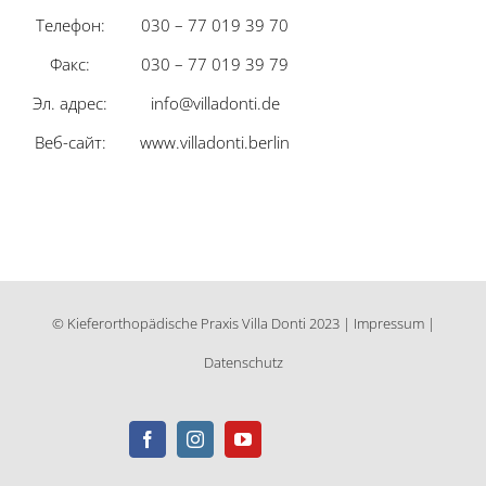
Телефон:
030 – 77 019 39 70
Факс:
030 – 77 019 39 79
Эл. адрес:
info@villadonti.de
Веб-сайт:
www.villadonti.berlin
© Kieferorthopädische Praxis Villa Donti 2023 |
Impressum
|
Datenschutz
Jameda
Doclib
Facebook
Instagram
YouTube