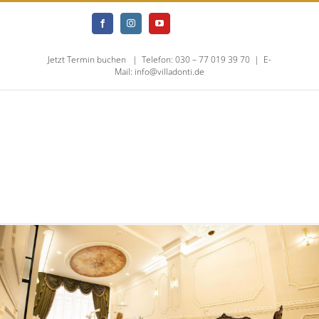
Skip
Jameda
Doclib
Facebook
Instagram
YouTube
to
Jetzt Termin buchen
|
Telefon: 030 – 77 019 39 70
|
E-
content
Mail: info@villadonti.de