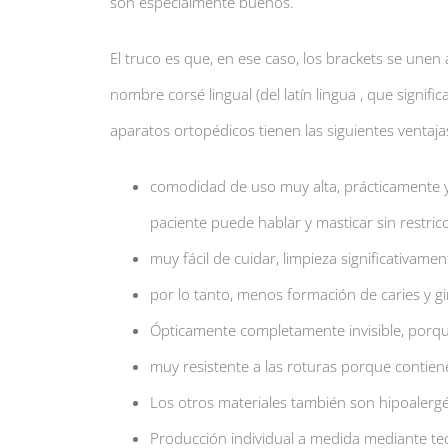
son especialmente buenos.
El truco es que, en ese caso, los brackets se unen a
nombre corsé lingual (del latín lingua , que signifi
aparatos ortopédicos tienen las siguientes ventaja
comodidad de uso muy alta, prácticamente 
paciente puede hablar y masticar sin restric
muy fácil de cuidar, limpieza significativame
por lo tanto, menos formación de caries y gin
Ópticamente completamente invisible, porque 
muy resistente a las roturas porque contien
Los otros materiales también son hipoalergé
Producción individual a medida mediante te