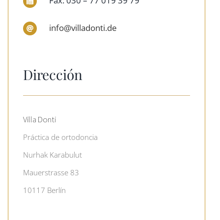
Fax: 030 – 77 019 39 79
info@villadonti.de
Dirección
Villa Donti
Práctica de ortodoncia
Nurhak Karabulut
Mauerstrasse 83
10117 Berlín