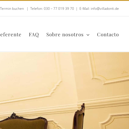
t Termin buchen
|
Telefon: 030 – 77 019 39 70
|
E-Mail: info@villadonti.de
eferente
FAQ
Sobre nosotros
Contacto