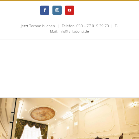
Skip
Jameda
Doclib
Facebook
Instagram
YouTube
to
Jetzt Termin buchen
|
Telefon: 030 – 77 019 39 70
|
E-
content
Mail: info@villadonti.de