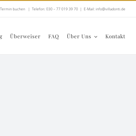
t Termin buchen
|
Telefon: 030 – 77 019 39 70
|
E-Mail: info@villadonti.de
g
Überweiser
FAQ
Über Uns
Kontakt