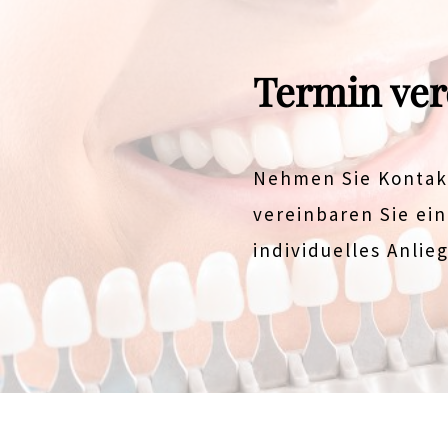
Termin ver
Nehmen Sie Kontakt
vereinbaren Sie ein
individuelles Anlie
sdsd
ddffdf