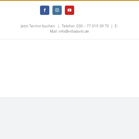
Skip
Jameda
Doclib
Facebook
Instagram
YouTube
to
Jetzt Termin buchen
|
Telefon: 030 – 77 019 39 70
|
E-
content
Mail: info@villadonti.de