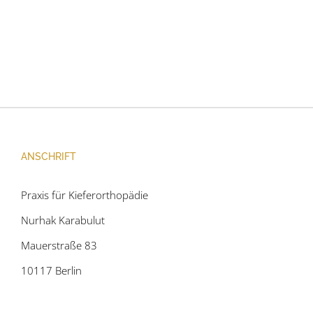
sdsd
ddffdf
ANSCHRIFT
Praxis für Kieferorthopädie
Nurhak Karabulut
Mauerstraße 83
10117 Berlin